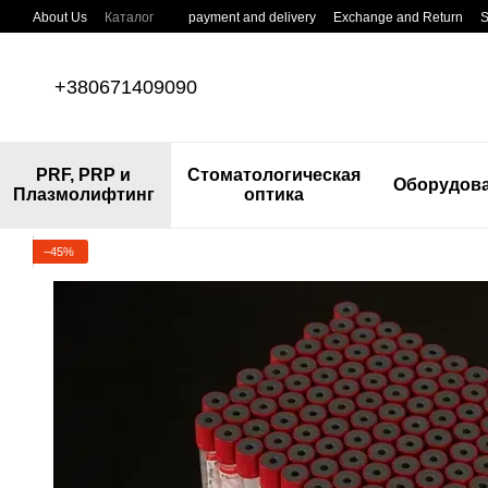
Skip to main content
About Us
Каталог
payment and delivery
Exchange and Return
S
+380671409090
PRF, PRP и
Стоматологическая
Оборудов
Плазмолифтинг
оптика
−45%