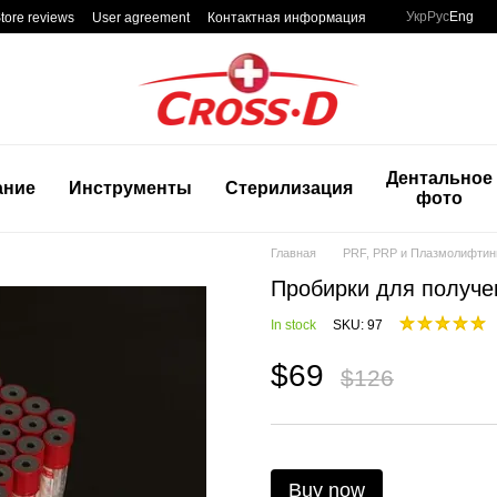
Укр
Рус
Eng
tore reviews
User agreement
Контактная информация
Дентальное
ание
Инструменты
Стерилизация
фото
Главная
PRF, PRP и Плазмолифтин
Пробирки для получен
In stock
SKU: 97
$69
$126
Buy now