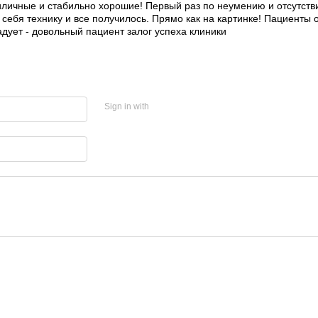
иличные и стабильно хорошие! Первый раз по неумению и отсутств
себя технику и все получилось. Прямо как на картинке! Пациенты 
адует - довольный пациент залог успеха клиники
Sign in with