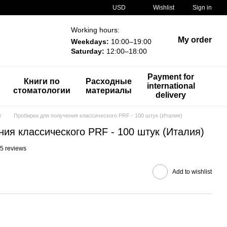
USD
Wishlist
Sign in
Working hours:
My order
Weekdays:
10:00–19:00
Saturday:
12:00–18:00
Payment for
Книги по
Расходные
international
стоматологии
материалы
delivery
г
Пробирки для получения классического PRF - 100 штук (Италия)
ия классического PRF - 100 штук (Италия)
5 reviews
Add to wishlist