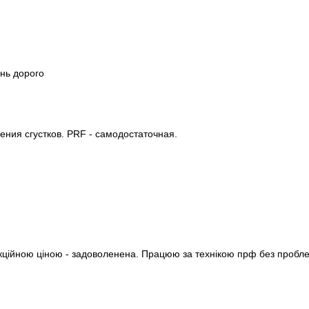
нь дорого
ения сгустков. PRF - самодостаточная.
 акційною ціною - задоволенена. Працюю за технікою прф без проб