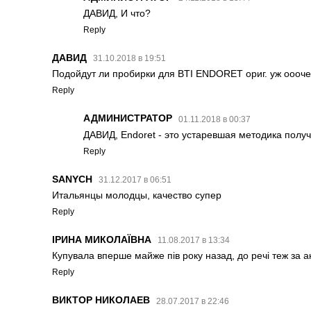
ДАВИД, И что?
Reply
ДАВИД
31.10.2018 в 19:51
Подойдут ли пробирки для BTI ENDORET ориг. уж оооче
Reply
АДМИНИСТРАТОР
01.11.2018 в 00:37
ДАВИД, Endoret - это устаревшая методика получ
Reply
SANYCH
31.12.2017 в 06:51
Итальянцы молодцы, качество супер
Reply
ІРИНА МИКОЛАЇВНА
11.08.2017 в 13:34
Купувала вперше майже пів року назад, до речі теж за
Reply
ВИКТОР НИКОЛАЕВ
28.07.2017 в 22:46