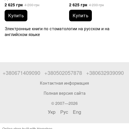
языке - более 1500 книг
2 625 грн
2 625 грн
4 200 грн
4 200 грн
Купить
Купить
Электронные книги по стоматологии на русском и на
английском языке
+380671409090
+380502057878
+380632939090
Контактная информация
Полная версия сайта
© 2007—2026
Укр
Рус
Eng
Online store built with Horoshop