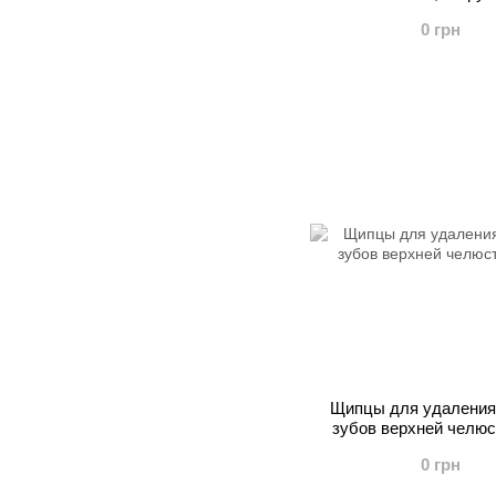
правый TE-11
0 грн
Щипцы для удаления
зубов верхней челюс
0 грн