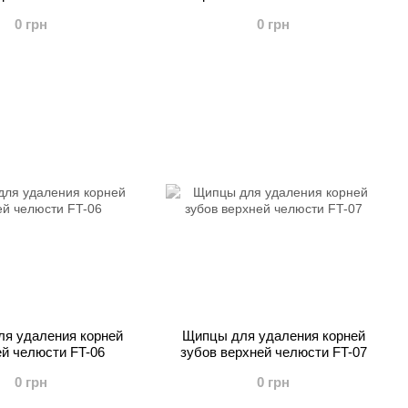
0 грн
0 грн
я удаления корней
Щипцы для удаления корней
й челюсти FT-06
зубов верхней челюсти FT-07
0 грн
0 грн