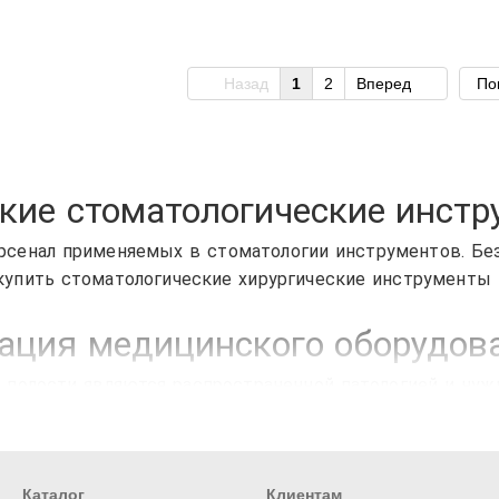
Назад
1
2
Вперед
По
кие стоматологические инст
сенал применяемых в стоматологии инструментов. Без 
купить стоматологические хирургические инструменты 
ация медицинского оборудова
 полости являются распространенной патологией и ну
ой помощи дантисты применяют широкий спектр аппара
ую установку.
Каталог
Клиентам