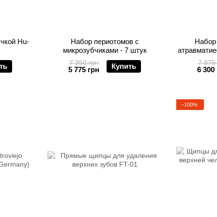
чкой Hu-
Набор периотомов с
Набор
микрозубчиками - 7 штук
атравматие
7 350 грн
7 875
ть
Купить
5 775 грн
6 300
−100%