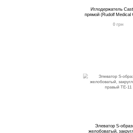
Иглодержатель Castr
прямой (Rudolf Medical
0 грн
Элеватор S-образ
желобоватый, закруг