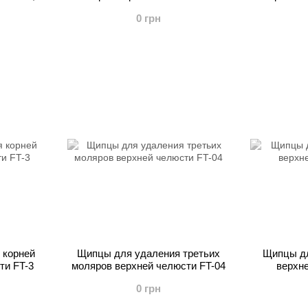
0 грн
 корней
Щипцы для удаления третьих
Щипцы дл
ти FT-3
моляров верхней челюсти FT-04
верхне
0 грн