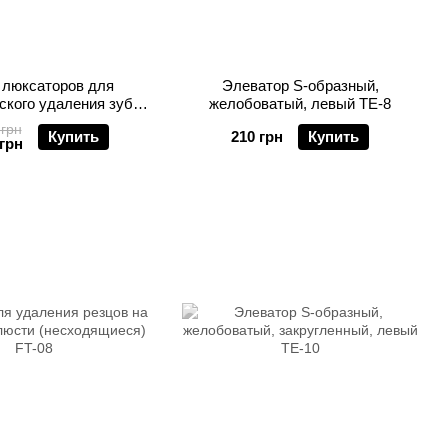
 люксаторов для
Элеватор S-образный,
ского удаления зубов
желобоватый, левый TE-8
(7 штук)
 грн
Купить
210 грн
Купить
 грн