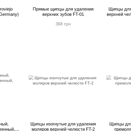
oviejo
Прямые щипцы для удаления
Щипцы для
 Germany)
верхних зубов FT-01
верхней че
368 грн
ный,
Щипцы изогнутые для удаления
Щипцы для
ленный,
моляров верхней челюсти FT-2
премоля