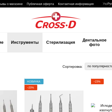
Укр
Ру
ывы о магазине
Публичная оферта
Контактная информация
Дентальное
ие
Инструменты
Стерилизация
фото
по популярност
Сортировка:
НОВИНКА
−23%
−20%