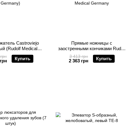
жатель Castroviejo
Прямые ножницы с
ый (Rudolf Medical
заостренными кончиками Rudolf
Germany)
Medical Germany
 грн
3 413 грн
Купить
Купить
 грн
2 363 грн