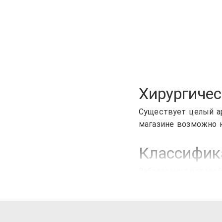
Хирургичес
Существует целый ар
магазине возможно 
Классифик
Заболевания ротовой
оказания медицинск
в себя:
Стоматологическ