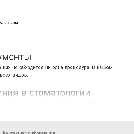
казать все
рументы
них не обходится ни одна процедура. В нашем
всех видов.
ния в стоматологии
ждаются во вмешательстве специалистов. Для
туры. Стоматологическое оборудование включает
Контактная информация