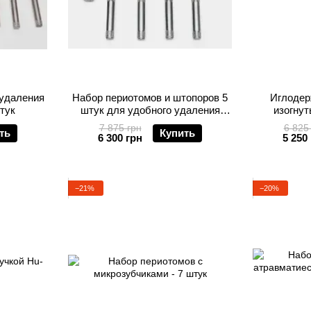
 удаления
Набор периотомов и штопоров 5
Иглодер
штук
штук для удобного удаления
изогнут
зубов и корней
7 875 грн
6 825
ть
Купить
6 300 грн
5 250
−21%
−20%