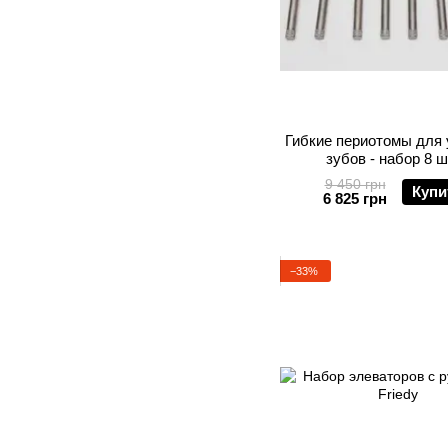
Гибкие периотомы для
зубов - набор 8 
9 450 грн
Купи
6 825 грн
−33%