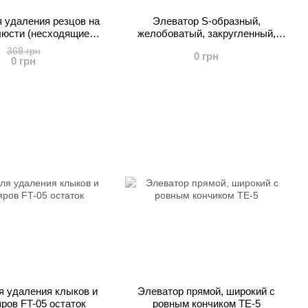
 удаления резцов на
Элеватор S-образный,
люсти (несходящиеся)
желобоватый, закругленный,
FT-08
левый TE-10
368 грн
0 грн
0 грн
 удаления клыков и
Элеватор прямой, широкий с
ров FT-05 остаток
ровным кончиком TE-5