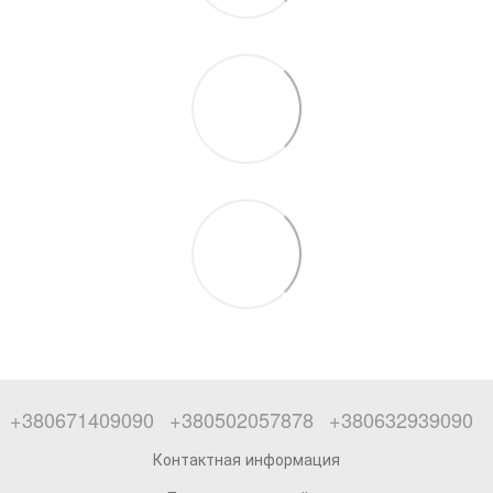
+380671409090
+380502057878
+380632939090
Контактная информация