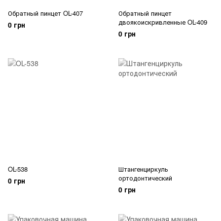
Обратный пинцет OL-407
Обратный пинцет
двоякоискривленные OL-409
0 грн
0 грн
OL-538
Штангенциркуль
ортодонтический
0 грн
0 грн