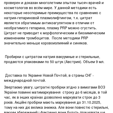
проверен и доказан многолетним опытом тысяч врачей и
косметологов во всём мире. У данной методики есть
некоторые неоспоримые преимущества по сравнению с
натрия-гепариновой плазмолифтингом, т.к. цитрат
является обратимым антикоагулятном в отличии от
необратимого гепарина, плазму PRP можно сгустить.
Цитрат не приводит к морфологическим и биохимическим
изменениям тромбоцитов. После методики PRP
значительно меньше коровоизлияний и синяков.
Пробирки с цитратом натрия вакуумные и стерильные,
продаются упаковками по 50 штук (Австрия). Объем 9 мл.
Доставка по Украине Новой Почтой, в страны СНГ -
международной почтой.
Звертаємо увагу, цитратні пробірки згідно з вимогами ВОЗ
України повинні матимаркування строку до 6 місяців, в той
час, як в інших країнах дозволено маркувати строк до 3
років. Акційні пробірки мають маркування до 31.10.2025,
тому на них діє велика знижка. Але вони повністю стерильні,
вакуум збережений і фактично вони будуть працювати ще