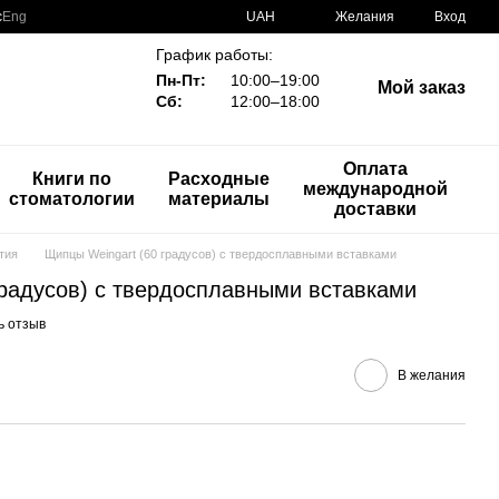
с
Eng
UAH
Желания
Вход
График работы:
Пн-Пт:
10:00–19:00
Мой заказ
Сб:
12:00–18:00
Оплата
Книги по
Расходные
международной
стоматологии
материалы
доставки
тия
Щипцы Weingart (60 градусов) с твердосплавными вставками
градусов) с твердосплавными вставками
ь отзыв
В желания