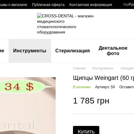
Укр
Ру
ывы о магазине
Публичная оферта
Контактная информация
Дентальное
ие
Инструменты
Стерилизация
фото
Главная
Инструменты
Ортодон
Щипцы Weingart (60 
В наличии
Артикул: 59
Оставит
1 785 грн
Купить