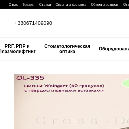
Перейти к основному контенту
О нас
Товары
Статьи
Оплата и доставка
Обмен и возврат
Отз
+380671409090
PRF, PRP и
Стоматологическая
Оборудован
Плазмолифтинг
оптика