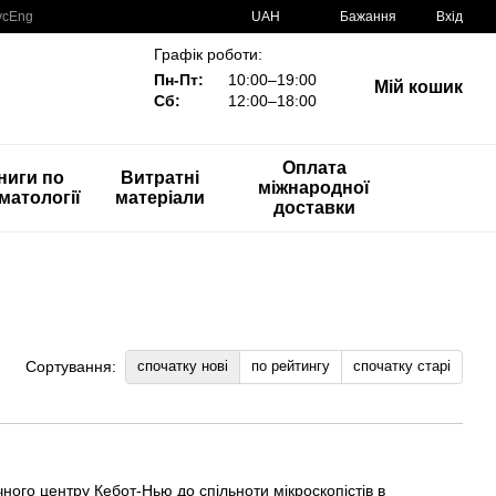
ус
Eng
UAH
Бажання
Вхід
Графік роботи:
Пн-Пт:
10:00–19:00
Мій кошик
Сб:
12:00–18:00
Оплата
ниги по
Витратні
міжнародної
матології
матеріали
доставки
спочатку нові
по рейтингу
спочатку старі
Сортування:
ного центру Кебот-Нью до спільноти мікроскопістів в