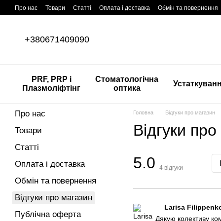
Перейти до основного контенту
Про нас
Товари
Статті
Оплата і доставка
Обмін та повернення
+380671409090
PRF, PRP і
Стоматологічна
Устаткуван
Плазмоліфтінг
оптика
Про нас
Головна
Відгуки про магазин
Відгуки про
Товари
Статті
5.0
Оплата і доставка
4
відгуки
Обмін та повернення
Відгуки про магазин
Larisa Filippenk
Публічна оферта
Дякую колективу ком