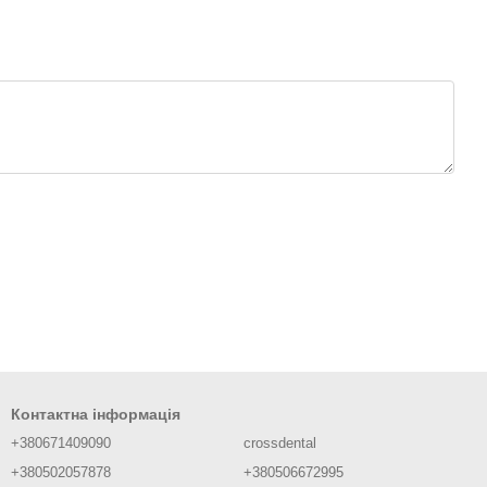
Контактна інформація
+380671409090
crossdental
+380502057878
+380506672995