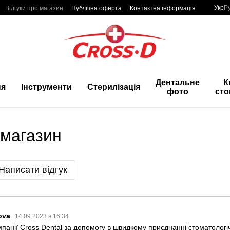
Укр
Р
Відгуки про магазин
Публічна оферта
Контактна інформація
Дентальне
К
ня
Інструменти
Стерилізація
фото
сто
 магазин
Написати відгук
ova
14.09.2023 в 16:34
панії Cross Dental за допомогу в швидкому приєднанні стоматологіч