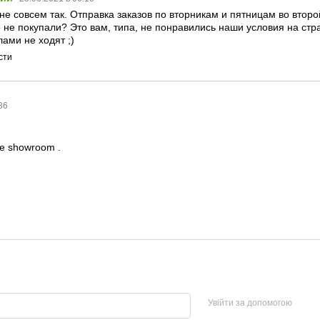
не совсем так. Отправка заказов по вторникам и пятницам во второ
о не покупали? Это вам, типа, не понравились наши условия на 
ами не ходят ;)
сти
:36
ine showroom .
Увійти за допомогою