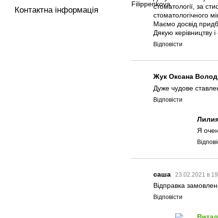
стоматології, за ст
Контактна інформація
стоматологічного мі
Маємо досвід придба
Дякую керівництву і
Відповісти
Жук Оксана Волод
Дуже чудове ставлен
Відповісти
Лили
Я очен
Відпові
саша
23.02.2021 в 1
Відправка замовлен
Відповісти
Вита