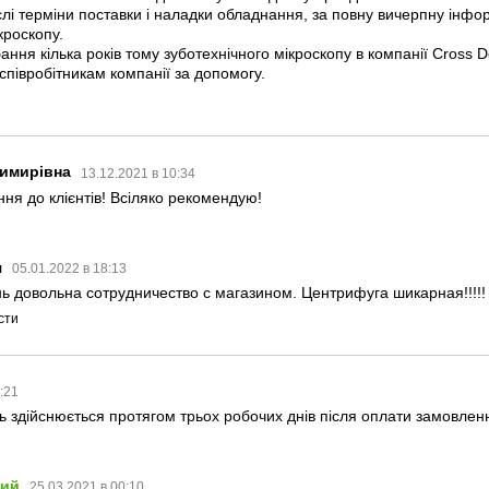
ислі терміни поставки і наладки обладнання, за повну вичерпну інфо
кроскопу.
ння кілька років тому зуботехнічного мікроскопу в компанії Cross D
 співробітникам компанії за допомогу.
имирівна
13.12.2021 в 10:34
ня до клієнтів! Всіляко рекомендую!
я
05.01.2022 в 18:13
ь довольна сотрудничество с магазином. Центрифуга шикарная!!!!!
сти
9:21
ь здійснюється протягом трьох робочих днів після оплати замовлен
лий
25.03.2021 в 00:10