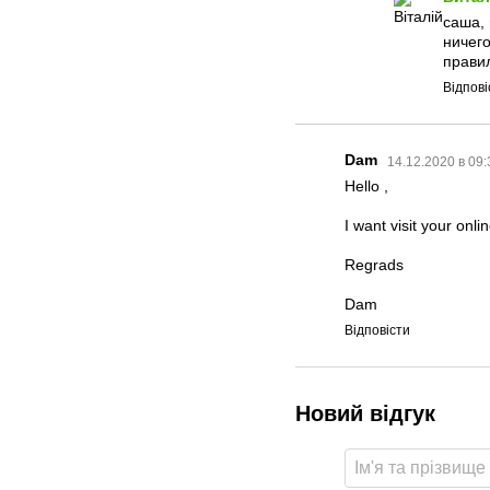
саша, 
ничег
правил
Відпові
Dam
14.12.2020 в 09
Hello ,
I want visit your onl
Regrads
Dam
Відповісти
Новий відгук