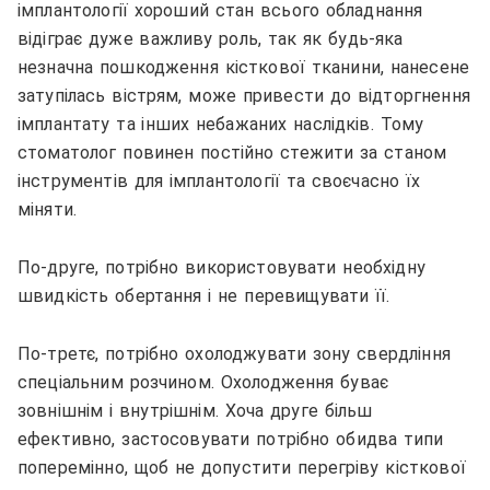
імплантології хороший стан всього обладнання
відіграє дуже важливу роль, так як будь-яка
незначна пошкодження кісткової тканини, нанесене
затупілась вістрям, може привести до відторгнення
імплантату та інших небажаних наслідків. Тому
стоматолог повинен постійно стежити за станом
інструментів для імплантології та своєчасно їх
міняти.
По-друге, потрібно використовувати необхідну
швидкість обертання і не перевищувати її.
По-третє, потрібно охолоджувати зону свердління
спеціальним розчином. Охолодження буває
зовнішнім і внутрішнім. Хоча друге більш
ефективно, застосовувати потрібно обидва типи
поперемінно, щоб не допустити перегріву кісткової