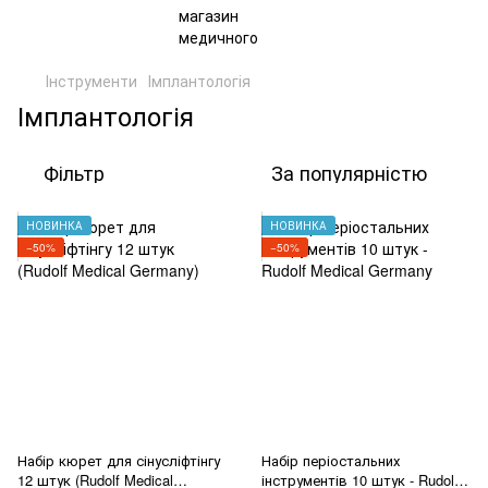
Інструменти
Імплантологія
Імплантологія
Фільтр
За популярністю
НОВИНКА
НОВИНКА
−50%
−50%
Набір кюрет для сінусліфтінгу
Набір періостальних
12 штук (Rudolf Medical
інструментів 10 штук - Rudolf