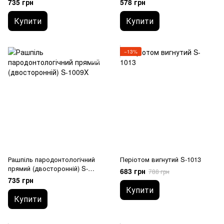
735 грн
578 грн
Купити
Купити
−13%
Рашпіль пародонтологічний
Періотом вигнутий S-1013
прямий (двосторонній) S-
683 грн
788 грн
1009X
735 грн
Купити
Купити