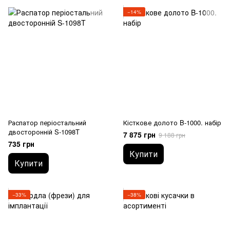
−14%
Распатор періостальний
Кісткове долото B-1000. набір
двосторонній S-1098T
7 875 грн
9 188 грн
735 грн
Купити
Купити
−33%
−38%