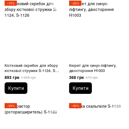
−15%
−22%
Кістковий скребок для збору
Кюрет для синус-ліфтингу,
кісткової стружки S-1124, S-
двостороння H1003
1126
893 грн
368 грн
1 050 грн
473 грн
Купити
Купити
−20%
−50%