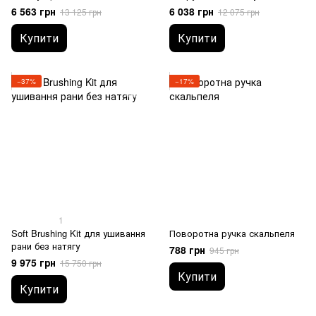
Germany)
Medical Germany
6 563 грн
6 038 грн
13 125 грн
12 075 грн
Купити
Купити
−37%
−17%
1
Soft Brushing Kit для ушивання
Поворотна ручка скальпеля
рани без натягу
788 грн
945 грн
9 975 грн
15 750 грн
Купити
Купити