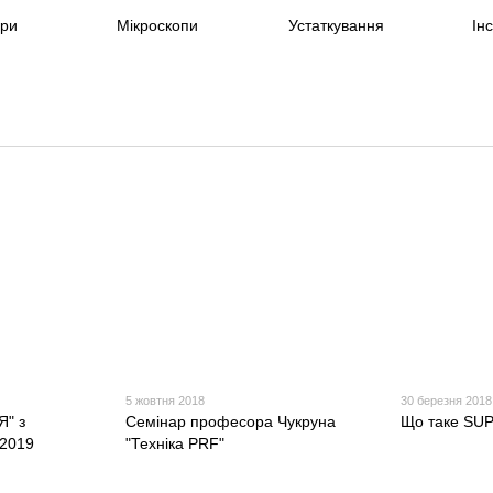
яри
Мікроскопи
Устаткування
Ін
5 жовтня 2018
30 березня 2018
Я" з
Семінар професора Чукруна
Що таке SUP
.2019
"Техніка PRF"