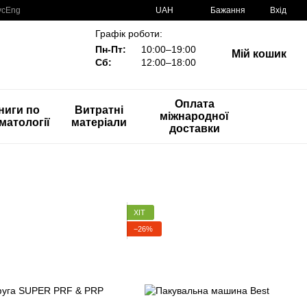
ус
Eng
UAH
Бажання
Вхід
Графік роботи:
Пн-Пт:
10:00–19:00
Мій кошик
Сб:
12:00–18:00
Оплата
ниги по
Витратні
міжнародної
матології
матеріали
доставки
ХІТ
−26%