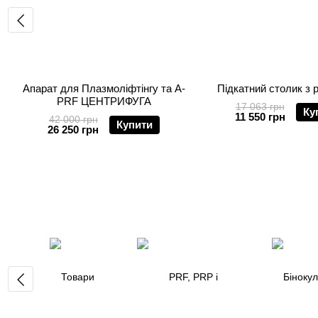
Апарат для Плазмоліфтінгу та A-
Підкатний столик з 
PRF ЦЕНТРИФУГА
17 063 грн
Ку
11 550 грн
42 000 грн
Купити
26 250 грн