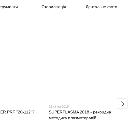
струменти
Стерилізація
Дентальне фото
К
19 січня 2018
18 сі
ER PRF "20-112"?
SUPERPLASMA 2018 - рекордна
Нееф
методика плазмотерапіі!
Гель