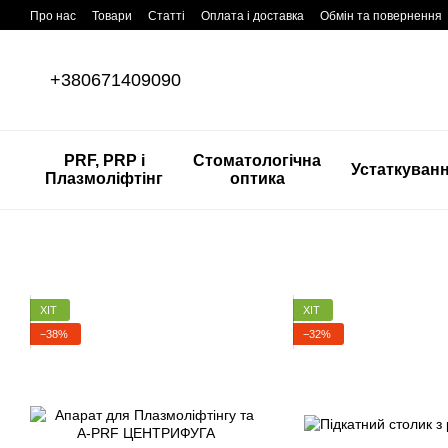
Перейти до основного контенту
Про нас
Товари
Статті
Оплата і доставка
Обмін та повернення
+380671409090
PRF, PRP і
Стоматологічна
Устаткуван
Плазмоліфтінг
оптика
ХІТ
ХІТ
−38%
−32%