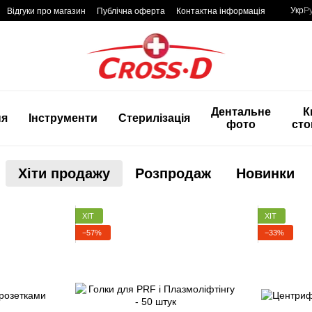
Укр
Р
Відгуки про магазин
Публічна оферта
Контактна інформація
Дентальне
К
ня
Інструменти
Стерилізація
фото
сто
Хіти продажу
Розпродаж
Новинки
ХІТ
ХІТ
−57%
−33%