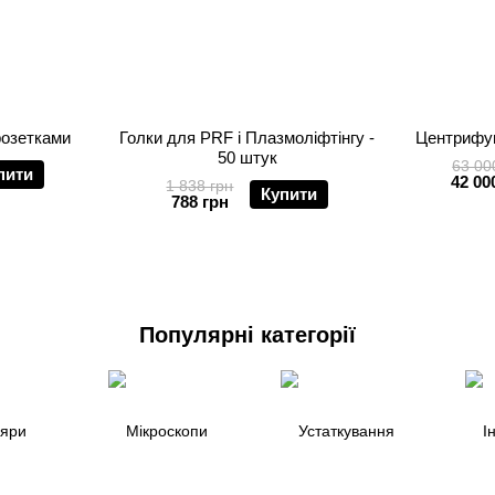
розетками
Голки для PRF і Плазмоліфтінгу -
Центрифу
50 штук
63 00
пити
42 00
1 838 грн
Купити
788 грн
Популярні категорії