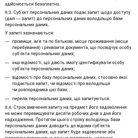
здійснюється безоплатно.
9.3. Суб’єкт персональних даних подає запит щодо доступу
(далі — запит) до персональних даних володільцю бази
персональних даних.
У запиті зазначаються:
прізвище, ім'я та по батькові, місце проживання (місце
перебування) і реквізити документа, що посвідчує особу
суб’єкта персональних даних;
інші відомості, що дають змогу ідентифікувати особу
суб’єкта персональних даних;
відомості про базу персональних даних, стосовно якої
подається запит, чи відомості про володільця
чи розпорядника цієї бази;
перелік персональних даних, що запитуються.
9.4. Строк вивчення запиту на предмет його задоволення
не може перевищувати десяти робочих днів з дня його
надходження. Протягом цього строку володілець бази
персональних даних доводить до відома суб’єкта
персональних даних, що запит буде задоволене або
відповідні персональні дані не підлягають наданню,