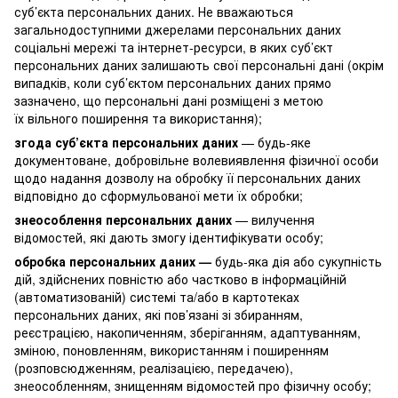
суб’єкта персональних даних. Не вважаються
загальнодоступними джерелами персональних даних
соціальні мережі та інтернет-ресурси, в яких суб’єкт
персональних даних залишають свої персональні дані (окрім
випадків, коли суб’єктом персональних даних прямо
зазначено, що персональні дані розміщені з метою
їх вільного поширення та використання);
згода суб’єкта персональних даних
— будь-яке
документоване, добровільне волевиявлення фізичної особи
щодо надання дозволу на обробку її персональних даних
відповідно до сформульованої мети їх обробки;
знеособлення персональних даних
— вилучення
відомостей, які дають змогу ідентифікувати особу;
обробка персональних даних —
будь-яка дія або сукупність
дій, здійснених повністю або частково в інформаційній
(автоматизованій) системі та/або в картотеках
персональних даних, які пов’язані зі збиранням,
реєстрацією, накопиченням, зберіганням, адаптуванням,
зміною, поновленням, використанням і поширенням
(розповсюдженням, реалізацією, передачею),
знеособленням, знищенням відомостей про фізичну особу;