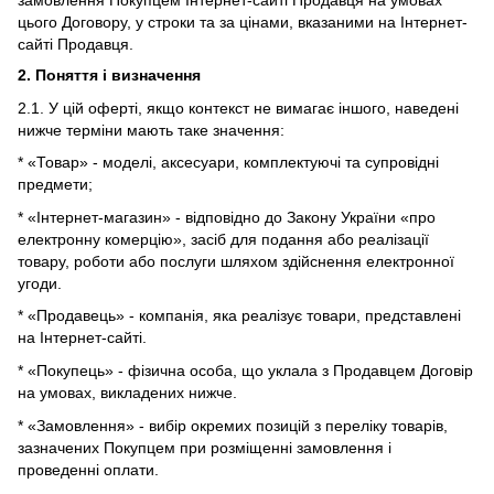
замовлення Покупцем Інтернет-сайті Продавця на умовах
цього Договору, у строки та за цінами, вказаними на Інтернет-
сайті Продавця.
2. Поняття і визначення
2.1. У цій оферті, якщо контекст не вимагає іншого, наведені
нижче терміни мають таке значення:
* «Товар» - моделі, аксесуари, комплектуючі та супровідні
предмети;
* «Інтернет-магазин» - відповідно до Закону України «про
електронну комерцію», засіб для подання або реалізації
товару, роботи або послуги шляхом здійснення електронної
угоди.
* «Продавець» - компанія, яка реалізує товари, представлені
на Інтернет-сайті.
* «Покупець» - фізична особа, що уклала з Продавцем Договір
на умовах, викладених нижче.
* «Замовлення» - вибір окремих позицій з переліку товарів,
зазначених Покупцем при розміщенні замовлення і
проведенні оплати.