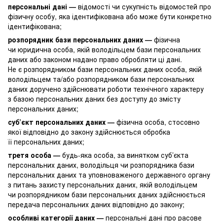
персональні дані —
відомості чи сукупність відомостей про
фізичну особу, яка ідентифікована або може бути конкретно
ідентифікована;
розпорядник бази персональних даних —
фізична
чи юридична особа, якій володільцем бази персональних
даних або законом надано право обробляти ці дані.
Не є розпорядником бази персональних даних особа, якій
володільцем та/або розпорядником бази персональних
даних доручено здійснювати роботи технічного характеру
з базою персональних даних без доступу до змісту
персональних даних;
суб’єкт персональних даних —
фізична особа, стосовно
якої відповідно до закону здійснюється обробка
її персональних даних;
третя особа —
будь-яка особа, за винятком суб’єкта
персональних даних, володільця чи розпорядника бази
персональних даних та уповноваженого державного органу
з питань захисту персональних даних, якій володільцем
чи розпорядником бази персональних даних здійснюється
передача персональних даних відповідно до закону;
особливі категорії даних —
персональні дані про расове