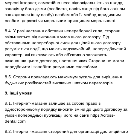
мережі Інтернет, самостійно несе відповідальність за шкоду,
заподіяну його діями (особисто, навіть якщо під його логіном
знаходилося іншу особу) особам або їх майну, юридичним
особам, державі чи моральним принципам моральності.
8.4. У разі настання обставин непереборної сили, сторони
звільняються від виконання умов цього договору. Під
обставинами непереборної сили для цілей цього договору
розуміються події, що мають надзвичайний, непередбачений
характер, які виключають або об'єктивно заважають
виконанню цього договору, настання яких Сторони не могли
передбачити і запобігти розумними способами.
8.5. Сторони прикладають максимум зусиль для вирішення
будь-яких розбіжностей виключно шляхом переговорів.
9. Інші умови
9.1. Інтернет-магазин залишає за собою право в
односторонньому порядку вносити зміни до цього договору за
умови попередньої публікації його на сайті https://cross-
dental.com
9.2. Інтернет-магазин створений для організації дистанційного