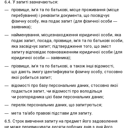
6.4. У запиті зазначаються:
прізвище, ім'я та по батькові, місце проживання (місце
перебування) і реквізити документа, що посвідчує
фізичну особу, яка подає запит (для фізичної особи —
заявника);
найменування, місцезнаходження юридичної особи, яка
подає запит, посада, прізвище, ім'я та по батькові особи,
яка засвідчує запит; підтвердження того, що зміст
запиту відповідає повноваженням юридичної особи (для
юридичної особи — заявника);
прізвище, ім'я та по батькові, а також інші відомості,
що дають змогу ідентифікувати фізичну особу, стосовно
якої робиться запит;
відомості про базу персональних даних, стосовно якої
подається запит, чи відомості про володільця
чи розпорядника цієї бази персональних даних;
перелік персональних даних, що запитуються;
мета та/або правові підстави для запиту.
6.5. Строк вивчення запиту на предмет його задоволення
не може перевищувати десяти робочих днів з дня його