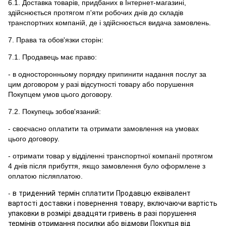
6.1. Доставка товарів, придбаних в Інтернет-магазині,
здійснюється протягом п'яти робочих днів до складів
транспортних компаній, де і здійснюється видача замовлень.
7. Права та обов'язки сторін:
7.1. Продавець має право:
- в односторонньому порядку припинити надання послуг за
цим договором у разі відсутності товару або порушення
Покупцем умов цього договору.
7.2. Покупець зобов'язаний:
- своєчасно оплатити та отримати замовлення на умовах
цього договору.
- отримати товар у відділенні транспортної компанії протягом
4 днів після прибуття, якщо замовлення було оформлене з
оплатою післяплатою.
- в
триденний
термін
сплатити
Продавцю
еквівалент
вартості
доставки
і
повернення
товару
,
включаючи
вартість
упаковки
в
розмірі
двадцяти
гривень
в
разі
порушення
термінів
отримання
посилки
або
відмови
Покупця
від