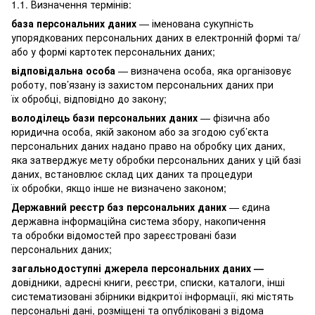
1.1. Визначення термінів:
база персональних даних
— іменована сукупність
упорядкованих персональних даних в електронній формі та/
або у формі картотек персональних даних;
відповідальна особа
— визначена особа, яка організовує
роботу, пов’язану із захистом персональних даних при
їх обробці, відповідно до закону;
володілець бази персональних даних
— фізична або
юридична особа, якій законом або за згодою суб’єкта
персональних даних надано право на обробку цих даних,
яка затверджує мету обробки персональних даних у цій базі
даних, встановлює склад цих даних та процедури
їх обробки, якщо інше не визначено законом;
Державний реєстр баз персональних даних
— єдина
державна інформаційна система збору, накопичення
та обробки відомостей про зареєстровані бази
персональних даних;
загальнодоступні джерела персональних даних —
довідники, адресні книги, реєстри, списки, каталоги, інші
систематизовані збірники відкритої інформації, які містять
персональні дані, розміщені та опубліковані з відома