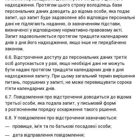
надходження. Протягом цього строку володілець бази
персональних даних доводить до відома особи, яка подає
запит, що запит буде задоволене або відповідні персональні
дані не підлягають наданню, із зазначенням підстави,
визначеної у відповідному нормативно-правовому акті.
Запит задовольняється протягом тридцяти календарних
днів з дня його надходження, якщо інше не передбачено
законом.
6.6. Відстрочення доступу до персональних даних третіх
осіб допускається у разі, якщо необхідні дані не можуть
бути надані протягом тридцяти календарних днів з дня
надходження запиту. При цьому загальний термін вирішення
питань, порушених у запиті, не може перевищувати сорока
п'яти календарних днів.
6.7. Повідомлення про відстрочення доводиться до відома
третьої особи, яка подала запит, у письмовій формі
з роз'ясненням порядку оскарження такого рішення.
6.8. У повідомленні про відстрочення зазначаються:
прізвище, ім'я та по батькові посадової особи;
дата відправлення повідомлення;