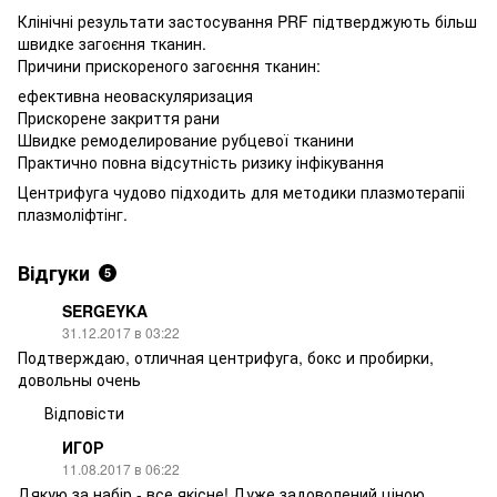
Клінічні результати застосування PRF підтверджують більш
швидке загоєння тканин.
Причини прискореного загоєння тканин:
ефективна неоваскуляризация
Прискорене закриття рани
Швидке ремоделирование рубцевої тканини
Практично повна відсутність ризику інфікування
Центрифуга чудово підходить для методики плазмотерапіі
плазмоліфтінг.
Відгуки
5
SERGEYKA
31.12.2017 в 03:22
Подтверждаю, отличная центрифуга, бокс и пробирки,
довольны очень
Відповісти
ИГОР
11.08.2017 в 06:22
Дякую за набір - все якісне! Дуже задоволений ціною.