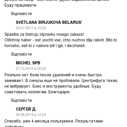
Буду працювати
Відповісти
SVETLANA BIRJUKOVA BELARUS'
25.07.2017 в 15:22
Spasibo za bistruju otpravku moego zakaza!
Otlichniy nabor - est' pochti vse, chto nuzhno dlja raboti. Bilo bi
horosho, esli bi v nabore bili i igli, i derzhateli.
Відповісти
MICHEL SPB
27.10.2015 в 05:22
Реально нет боли после удалений и очень быстро
заживает. В синусы еще не пробовали. Центрифуга тихая,
не вибрирует. Бокс и инструменты удобные. Буду
советовать коллегам. Благодарю
Відповісти
СЕРГЕЙ Д.
09.08.2015 в 14:23
Спасибо, уже 4 месяца пользуемся. Результатами
довольны.