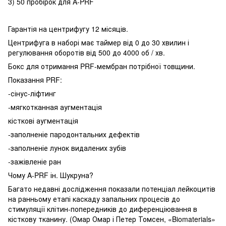
3) 50 пробірок для A-PRF
Гарантія на центрифугу 12 місяців.
Центрифуга в наборі має таймер від 0 до 30 хвилин і
регулювання оборотів від 500 до 4000 об / хв.
Бокс для отримання PRF-мембран потрібної товщини.
Показання PRF:
-сінус-ліфтинг
-мягкотканная аугментація
кісткові аугментація
-заполненіе пародонтальних дефектів
-заполненіе лунок видалених зубів
-зажівленіе ран
Чому A-PRF ін. Шукруна?
Багато недавні дослідження показали потенціал лейкоцитів
на ранньому етапі каскаду запальних процесів до
стимуляції клітин-попередників до диференціювання в
кісткову тканину. (Омар Омар і Петер Томсен, «Biomaterials»