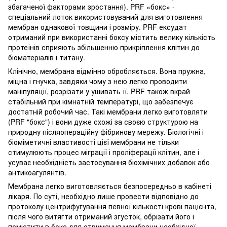
збагаченої факторами зростання). PRF «бокс» -
спеціальний лоток використовуваний для виготовлення
мембран однакової товщини і розміру. PRF ексудат
отриманий при використанні боксу містить велику кількість
протеїнів сприяють збільшенню прикріплення клітин до
біоматеріалів і титану.
Клінічно, мембрана відмінно обробляється. Вона пружна,
міцна і гнучка, завдяки чому з нею легко проводити
маніпуляції, розрізати у ушивать її. PRF також вкрай
стабільний при кімнатній температурі, що забезпечує
достатній робочий час. Такі мембрани легко виготовляти
(PRF "бокс") і вони дуже схожі за своєю структурою на
природну післяопераційну фібринову мережу. Біологічні і
біоміметичні властивості цієї мембрани не тільки
стимулюють процес міграції і проліферації клітин, але і
усуває необхідність застосування біохімічних добавок або
антикоагулянтів.
Мембрана легко виготовляється безпосередньо в кабінеті
лікаря. По суті, необхідно лише провести відповідно до
протоколу центрифугування певної кількості крові пацієнта,
після чого витягти отриманий згусток, обрізати його і
помістити в бокс для отримання мембрани необхідної