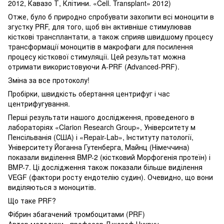
2012, Кавазо Т, Клітини. «Cell. Transplant» 2012)
Отже, було б природно спробувати захопити всі моноцити в
згустку PRF, для того, щоб він активніше стимулював
кісткові трансплантати, а також сприяв швидшому процесу
трансформації моноцитів в макрофаги для посилення
процесу кісткової стимуляції. Цей результат можна
отримати використовуючи A-PRF (Advanced-PRF).
Зміна за все протоколу!
Пробірки, швидкість обертання центрифуг і час
центрифугування.
Перші результати нашого дослідження, проведеного в
лабораторіях «Clarion Research Group», Університету м
Пенсільванія (США) і «Repair-Lab», Інституту патології,
Університету Йоганна Гутенберга, Майнц (Німеччина)
показали виділення BMP-2 (кістковий Морфогенія протеїн) і
BMP-7. Ці дослідження також показали більше виділення
VEGF (фактори росту ендотелію судин). Очевидно, що вони
виділяються з моноцитів.
Що таке PRF?
Фібрин збагачений тромбоцитами (PRF)
Автор методики - професор Джозеф Чукрун