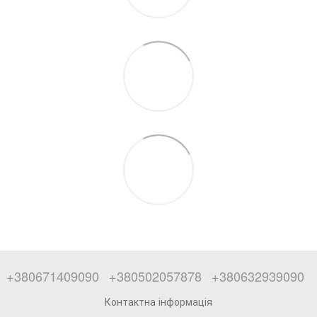
+380671409090
+380502057878
+380632939090
Контактна інформація