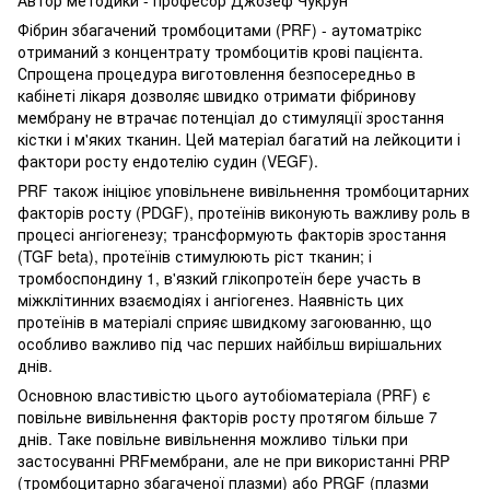
Фібрин збагачений тромбоцитами (PRF) - аутоматрікс
отриманий з концентрату тромбоцитів крові пацієнта.
Спрощена процедура виготовлення безпосередньо в
кабінеті лікаря дозволяє швидко отримати фібринову
мембрану не втрачає потенціал до стимуляції зростання
кістки і м'яких тканин. Цей матеріал багатий на лейкоцити і
фактори росту ендотелію судин (VEGF).
PRF також ініціює уповільнене вивільнення тромбоцитарних
факторів росту (PDGF), протеїнів виконують важливу роль в
процесі ангіогенезу; трансформують факторів зростання
(TGF beta), протеїнів стимулюють ріст тканин; і
тромбоспондину 1, в'язкий глікопротеїн бере участь в
міжклітинних взаємодіях і ангіогенез. Наявність цих
протеїнів в матеріалі сприяє швидкому загоюванню, що
особливо важливо під час перших найбільш вирішальних
днів.
Основною властивістю цього аутобіоматеріала (PRF) є
повільне вивільнення факторів росту протягом більше 7
днів. Таке повільне вивільнення можливо тільки при
застосуванні PRFмембрани, але не при використанні PRP
(тромбоцитарно збагаченої плазми) або PRGF (плазми