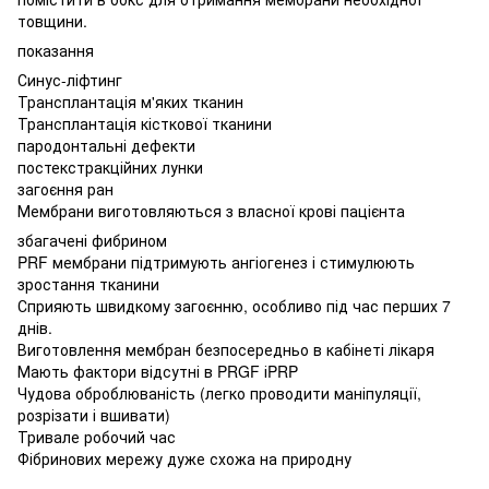
товщини.
показання
Синус-ліфтинг
Трансплантація м'яких тканин
Трансплантація кісткової тканини
пародонтальні дефекти
постекстракційних лунки
загоєння ран
Мембрани виготовляються з власної крові пацієнта
збагачені фибрином
PRF мембрани підтримують ангіогенез і стимулюють
зростання тканини
Сприяють швидкому загоєнню, особливо під час перших 7
днів.
Виготовлення мембран безпосередньо в кабінеті лікаря
Мають фактори відсутні в PRGF іPRP
Чудова оброблюваність (легко проводити маніпуляції,
розрізати і вшивати)
Тривале робочий час
Фібринових мережу дуже схожа на природну