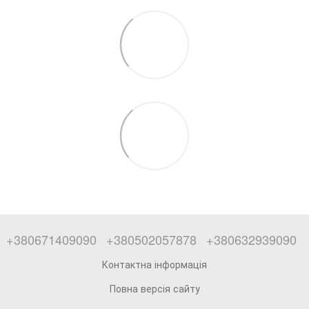
+380671409090
+380502057878
+380632939090
Контактна інформація
Повна версія сайту