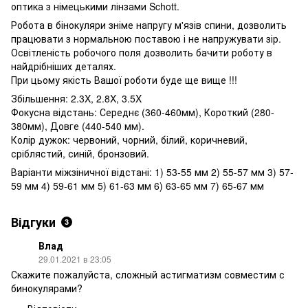
оптика з німецькими лінзами Schott.
Робота в бінокуляри зніме напругу м'язів спини, дозволить
працювати з нормальною поставою і не напружувати зір.
Освітленість робочого поля дозволить бачити роботу в
найдрібніших деталях.
При цьому якість Вашої роботи буде ще вище !!!
Збільшення: 2.3X, 2.8X, 3.5X
Фокусна відстань: Середнє (360-460мм), Короткий (280-
380мм), Довге (440-540 мм).
Колір дужок: червоний, чорний, білий, коричневий,
сріблястий, синій, бронзовий.
Варіанти міжзіничної відстані: 1) 53-55 мм 2) 55-57 мм 3) 57-
59 мм 4) 59-61 мм 5) 61-63 мм 6) 63-65 мм 7) 65-67 мм
Відгуки
3
Влад
29.01.2021 в 23:05
Скажите пожалуйста, сложный астигматизм совместим с
бинокулярами?