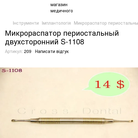
Інструменти
Імплантологія
Микрораспатор периостальны
Микрораспатор периостальный
двухсторонний S-1108
Артикул:
209
Написати відгук