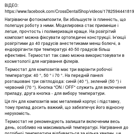
ВІДЕО:
https://www.facebook.com/CrossDentalShop/videos/178259444181
Нагріваючи фотокомпозити, Ви збільшуєте їх плинність, що
полегшує роботу з ними. Моделировка стає приємніше і
легше, прочтость і полімеризація краще. На розігрітий
композит можна фіксувати ортопедичні конструкції. Ін'єкції
розігрітими до 40 градусів анестетиками менш болючі, а
ендоірріганти при температурі 40-50 градусів більш
ефективні. Термостат так само можна використовувати в
косметології для нагрівання філерів.
Термостат для композитів має три варіанти робочої
температури: 40 °, 50 ° і 70 °. На передній панелі
розташовані три світлодіода: синій (40 °), зелений (50 °) і
червоний (70 °). Кнопка "ON / OFF" служить для включення
приладу, друга кнопка - для вибору температури.
Ця піч для композитів має металевий корпус і підставку,
тому прилад досить важкий, що забезпечує його відносну
нерухомість.
Термостат не рекомендують залишати включеним весь
день, особливо на максимальній температурі. Нагрівання до
потрібної температури відбувається за кілька хвилин, це