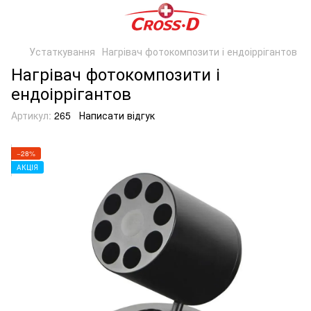
Устаткування
Нагрівач фотокомпозити і ендоіррігантов
Нагрівач фотокомпозити і
ендоіррігантов
Артикул:
265
Написати відгук
−28%
АКЦІЯ