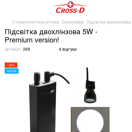
Стоматологічна оптика
Бінокуляри
Підсвітка двохлінзова 
Підсвітка двохлінзова 5W -
Premium version!
Артикул:
269
4 відгуки
−35%
АКЦІЯ