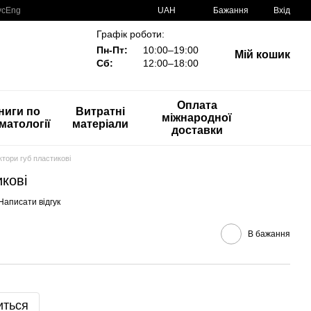
ус
Eng
UAH
Бажання
Вхід
Графік роботи:
Пн-Пт:
10:00–19:00
Мій кошик
Сб:
12:00–18:00
Оплата
ниги по
Витратні
міжнародної
матології
матеріали
доставки
ктори губ пластикові
икові
Написати відгук
В бажання
иться