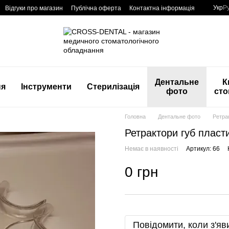
Укр
Р
Відгуки про магазин
Публічна оферта
Контактна інформація
Дентальне
К
ня
Інструменти
Стерилізація
фото
сто
Головна
Дентальне фото
Ретра
Ретрактори губ пласт
Немає в наявності
Артикул: 66
0 грн
Повідомити, коли з'яв