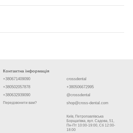
Контактна інформація
+380671409090
crossdental
+380502057878
+380506672995
+380632939090
@crossdental
shop@cross-dental.com
Передзвонити вам?
Київ, Петропавлівська
Борщагівка, вул. Садова, 51,
Пн-Пт 10:00-19:00, Сб 12:00-
18:00