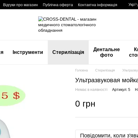
Укр
Р
Відгуки про магазин
Публічна оферта
Контактна інформація
Дентальне
К
ня
Інструменти
Стерилізація
фото
сто
Головна
Стерилізація
Ультразву
Ультразвуковая мойка 
Немає в наявності
Артикул: 5
Н
0 грн
Повідомити, коли з'яв