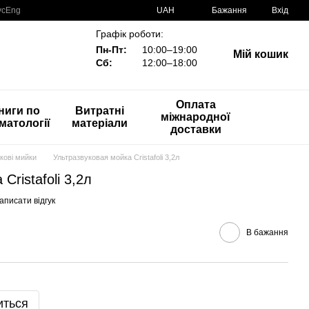
ус
Eng
UAH
Бажання
Вхід
Графік роботи:
Пн-Пт:
10:00–19:00
Мій кошик
Сб:
12:00–18:00
Оплата
ниги по
Витратні
міжнародної
матології
матеріали
доставки
кові мийки
Ультразвуковая мойка Cristafoli 3,2л
Cristafoli 3,2л
аписати відгук
В бажання
иться