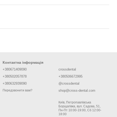
Контактна інформація
+380671409090
crossdental
+380502057878
+380506672995
+380632939090
@crossdental
shop@cross-dental.com
Передзвонити вам?
Київ, Петропавлівська
Борщагівка, вул. Садова, 51,
Пн-Пт 10:00-19:00, Сб 12:00-
18:00