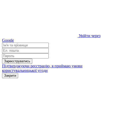
Увійти через
Google
Зареєструватись
Підтверджуючи реєстрацію, я приймаю умови
користувальницької угоди
Закрити