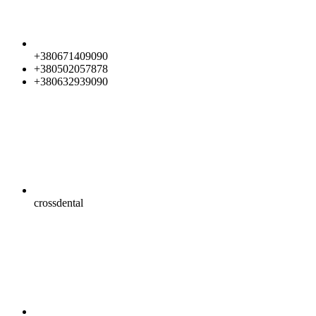
+380671409090
+380502057878
+380632939090
crossdental