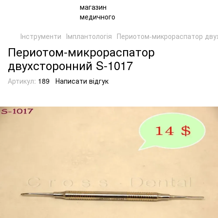
Інструменти
Імплантологія
Периотом-микрораспатор дву
Периотом-микрораспатор
двухсторонний S-1017
Артикул:
189
Написати відгук