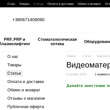
Перейти к основному контенту
О нас
Товары
Статьи
Оплата и доставка
Обмен и возврат
Отз
+380671409090
PRF, PRP и
Стоматологическая
Оборудован
Плазмолифтинг
оптика
О нас
Главная
Статьи
Видеомат
Видеоматер
Товары
Статьи
5 ноября 2015
1 коммент
Оплата и доставка
Делайте анестезию по
Обмен и возврат
Отзывы о магазине
Публичная оферта