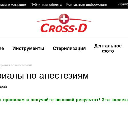
Укр
Ру
ывы о магазине
Публичная оферта
Контактная информация
Дентальное
ие
Инструменты
Стерилизация
фото
ериалы по анестезиям
иалы по анестезиям
арий
 правилам и получайте высокий результат! Эта коллек