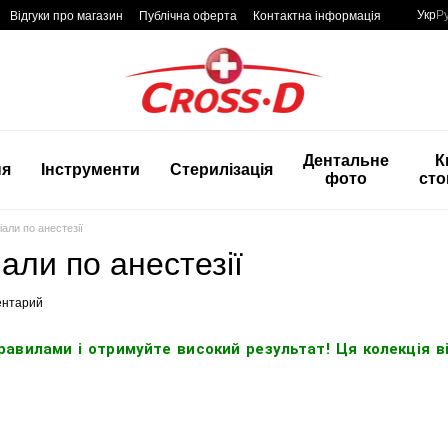
Укр
Р
Відгуки про магазин
Публічна оферта
Контактна інформація
Дентальне
К
ня
Інструменти
Стерилізація
фото
сто
али по анестезії
али по анестезії
ентарий
равилами і отримуйте високий результат! Ця колекція в