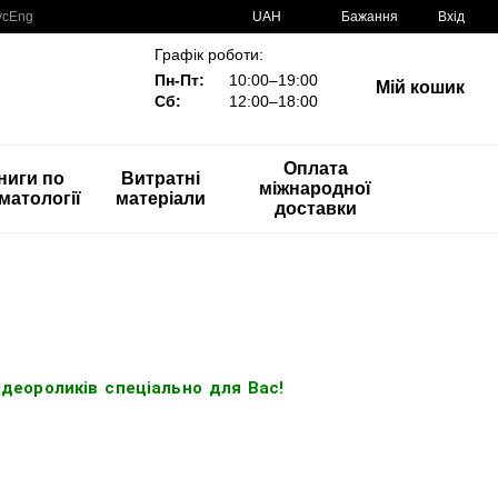
ус
Eng
UAH
Бажання
Вхід
Графік роботи:
Пн-Пт:
10:00–19:00
Мій кошик
Сб:
12:00–18:00
Оплата
ниги по
Витратні
міжнародної
матології
матеріали
доставки
ідеороликів спеціально для Вас!