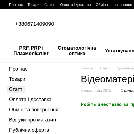
Перейти до основного контенту
Про нас
Товари
Статті
Оплата і доставка
Обмін та повернення
+380671409090
PRF, PRP і
Стоматологічна
Устаткуван
Плазмоліфтінг
оптика
Про нас
Головна
Статті
Відеоматері
Відеоматері
Товари
Статті
5 листопада 2015
1 комм
Оплата і доставка
Робіть анестезію за п
Обмін та повернення
Відгуки про магазин
Публічна оферта