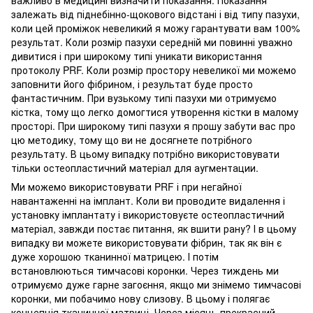
залежать від піднебінно-щокового відстані і від типу пазухи,
коли цей проміжок невеликий я можу гарантувати вам 100%
результат. Коли розмір пазухи середній ми повинні уважно
дивитися і при широкому типі уникати використання
протоколу PRF. Коли розмір простору невеликої ми можемо
заповнити його фібрином, і результат буде просто
фантастичним. При вузькому типі пазухи ми отримуємо
кістка, тому що легко домогтися утворення кістки в малому
просторі. При широкому типі пазухи я прошу забути вас про
цю методику, тому що ви не досягнете потрібного
результату. В цьому випадку потрібно використовувати
тільки остеопластичний матеріал для аугментации.
Ми можемо використовувати PRF і при негайної
навантаженні на імплант. Коли ви проводите видалення і
установку імплантату і використовуєте остеопластичний
матеріал, завжди постає питання, як вшити рану? І в цьому
випадку ви можете використовувати фібрин, так як він є
дуже хорошою тканинної матрицею. І потім
встановлюються тимчасові коронки. Через тиждень ми
отримуємо дуже гарне загоєння, якщо ми знімемо тимчасові
коронки, ми побачимо нову слизову. В цьому і полягає
концепція тканинної матриці. Через місяць прекрасний