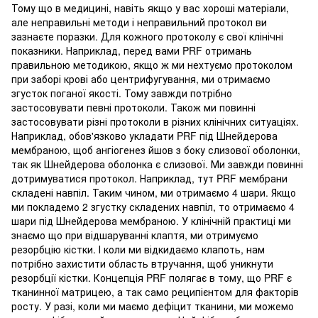
Тому що в медицині, навіть якщо у вас хороші матеріали,
але неправильні методи і неправильний протокол ви
зазнаєте поразки. Для кожного протоколу є свої клінічні
показники. Наприклад, перед вами PRF отримань
правильною методикою, якщо ж ми нехтуємо протоколом
при заборі крові або центрифугування, ми отримаємо
згусток поганої якості. Тому завжди потрібно
застосовувати певні протоколи. Також ми повинні
застосовувати різні протоколи в різних клінічних ситуаціях.
Наприклад, обов'язково укладати PRF під Шнейдерова
мембраною, щоб ангіогенез йшов з боку слизової оболонки,
так як Шнейдерова оболонка є слизової. Ми завжди повинні
дотримуватися протокол. Наприклад, тут PRF мембрани
складені навпіл. Таким чином, ми отримаємо 4 шари. Якщо
ми покладемо 2 згустку складених навпіл, то отримаємо 4
шари під Шнейдерова мембраною. У клінічній практиці ми
знаємо що при відшаруванні клаптя, ми отримуємо
резорбцію кістки. І коли ми відкидаємо клапоть, нам
потрібно захистити область втручання, щоб уникнути
резорбції кістки. Концепція PRF полягає в тому, що PRF є
тканинної матрицею, а так само реципієнтом для факторів
росту. У разі, коли ми маємо дефіцит тканини, ми можемо