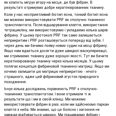
як клапоть мігрує вгору на місце, де був фібрин. В
результаті отримуємо добре кератінізірованних тканину.
Коли у нас несприятливий біотип ясна, тонкий біотип ясна
ми можемо використовувати PRF як сполучно-тканинної
трансплантата. Після відшарування клаптя, використання
тетрацикліну, ми використовуємо і укладаємо кілька шарів
фібрину. У цьому протоколі PRF так само залишається
неприкритим і PRF розташовується попереду від зубів. І
через день ми бачимо появу нових судин на місці фібрину.
Якщо нам вдається досягти дуже швидкої васкуляризації,
ми отримаємо тканину дуже хорошої якості. Тут ви бачите
кератінізірованую тканину через кілька місяців. У цьому
полягає концепція фибриновой тканинної матриці. Якщо ми
хочемо залишити цю матрицю неприкритою - нічого
страшного, адже цей фібриновий згусток природного
походження.
Існує кілька досліджень порівнюють PRF з сполучно-
тканинних трансплантатом. І вони отримали ті ж
результати що і ми в своїй клініці. Ми можемо
використовувати фібрин в разі, коли ми здійснюємо паркан
клаптя з неба. Ми знаємо, що це болісно і загоєння не
завжди відбувається швидко. Ми підшиваємо фібрин і