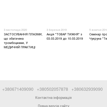
3 листопада 2020
3 березня 2019
5 жовтня 201
ЗАСТОСУВАННЯ ПЛАЗМИ,
Акція "ТОВАР ТИЖНЯ" з
Семінар пр
що збагачена
03.03.2019 до 10.03.2019
Чукруна "Те
тромбоциами, У
МЕДИЧНІЙ ПРАКТИЦІ
+380671409090
+380502057878
+380632939090
Контактна інформація
Повна версія сайту