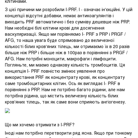
клітинами.
З цієї причини ми розробили I-PRF. І - означає ін'єкційні. У цій
концепції відсутні добавки, немає антикоагулянтів і
виходить PRF автоматично і без сумніву дешевше ніж PRP.
Нам необхідні білі клітини крові для досягнення
васкуляризації. Якщо ми порівняємо I- PRF з PRP і PRGF /
AFG, то наша увага буде спрямовано до величезної
кількості білих кров'яних тілець, ми отримаємо їх в 20 разів
більше ніж PRP і більше ніж в 100раз в порівнянні з PRGF /
AFG. Нам потрібні моноцити, макрофаги і лімфоцити.
Погляньте, ми маємо однакову кількість тромбоцитів. Ця
концепція I- PRF повністю змінює уявлення про
використання PRF як концентрату крові, як концентрату
саме тромбоцитарних клітин. Ось як виглядає I- PRF в
порівнянні з PRP. Нам не потрібно багато рідини, але нам
потрібна рідина, що містить величезну кількість білих
кров'яних тілець, так як саме вони сприяють ангіогенезу.
Що ми хочемо отримати з I-PRF?
Іноді нам потрібно перетворити ряд ясна. Якщо при тонкому