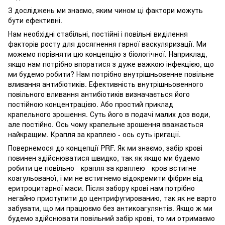
З досліджень ми знаємо, яким чином ці фактори можуть
бути ефективні.
Нам необхідні стабільні, постійні і повільні виділення
факторів росту для досягнення гарної васкуляризації. Ми
можемо порівняти цю концепцію з біологічної. Наприклад,
якщо нам потрібно впоратися з дуже важкою інфекцією, що
ми будемо робити? Нам потрібно внутрішньовенне повільне
вливання антибіотиків. Ефективність внутрішньовенного
повільного вливання антибіотиків визначається його
постійною концентрацією. Або простий приклад
крапельного зрошення. Суть його в подачі малих доз води,
але постійно. Ось чому крапельне зрошення вважається
найкращим. Крапля за краплею - ось суть іригації.
Повернемося до концепції PRF. Як ми знаємо, забір крові
повинен здійснюватися швидко, так як якщо ми будемо
робити це повільно - крапля за краплею - кров встигне
коагульованої, і ми не встигнемо відокремити фібрин від
еритроцитарної маси. Після забору крові нам потрібно
негайно приступити до центрифугированию, так як не варто
забувати, що ми працюємо без антикоагулянтів. Якщо ж ми
будемо здійснювати повільний забір крові, то ми отримаємо