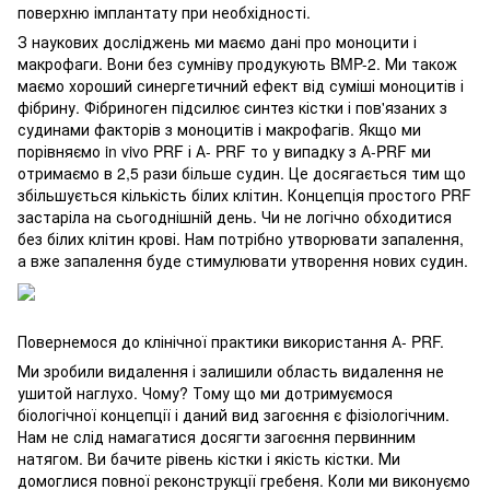
поверхню імплантату при необхідності.
З наукових досліджень ми маємо дані про моноцити і
макрофаги. Вони без сумніву продукують BMP-2. Ми також
маємо хороший синергетичний ефект від суміші моноцитів і
фібрину. Фібриноген підсилює синтез кістки і пов'язаних з
судинами факторів з моноцитів і макрофагів. Якщо ми
порівняємо in vivo PRF і А- PRF то у випадку з А-PRF ми
отримаємо в 2,5 рази більше судин. Це досягається тим що
збільшується кількість білих клітин. Концепція простого PRF
застаріла на сьогоднішній день. Чи не логічно обходитися
без білих клітин крові. Нам потрібно утворювати запалення,
а вже запалення буде стимулювати утворення нових судин.
Повернемося до клінічної практики використання А- PRF.
Ми зробили видалення і залишили область видалення не
ушитой наглухо. Чому? Тому що ми дотримуємося
біологічної концепції і даний вид загоєння є фізіологічним.
Нам не слід намагатися досягти загоєння первинним
натягом. Ви бачите рівень кістки і якість кістки. Ми
домоглися повної реконструкції гребеня. Коли ми виконуємо