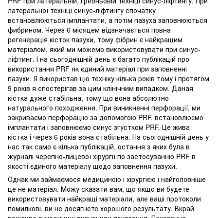
PRF при латеральній, гребньовій техніці синус-ліфтингу. При
латеральної техніці синус-ліфтингу спочатку
встановлюються імплантати, а потім пазуха заповнюються
фибрином. Через 6 місяцем відзначається повна
регенерація кісток пазухи, тому фібрин є найкращим
матеріалом, який ми можемо використовувати при синус-
ліфтинг. І на сьогоднішній день є багато публікацій про
використання PRF як єдиний матеріал при заповненні
пазухи. Я використав цю техніку кілька років тому і протягом
9 років я спостерігав за цим клінічним випадком. Даная
кістка дуже стабільна, тому що вона абсолютно
натурального походження. При виникненні перфорації, ми
закриваємо перфорацію за допомогою PRF, встановлюємо
імплантати і заповнюємо синус згустком PRF. Це жива
кістка і через 6 років вона стабільна. На сьогоднішній день у
нас так само є кілька публікацій, остання з яких була в
журналі черепно-лицевої хірургії по застосуванню PRF в
якості єдиного матеріалу щодо заповнення пазухи.
Однак ми займаємося медициною і хірургією і найголовніше
це не матеріал. Можу сказати вам, що якщо ви будете
використовувати найкращі матеріали, але ваші протоколи
помилкові, ви не досягнете хорошого результату. Вкрай
важливо в медицині визначити показання. Показання