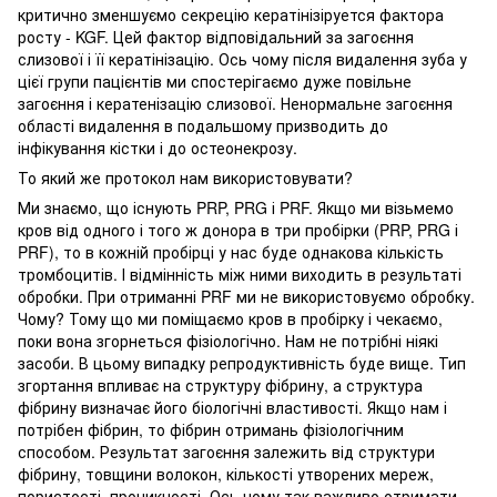
критично зменшуємо секрецію кератінізіруется фактора
росту - KGF. Цей фактор відповідальний за загоєння
слизової і її кератінізацію. Ось чому після видалення зуба у
цієї групи пацієнтів ми спостерігаємо дуже повільне
загоєння і кератенізацію слизової. Ненормальне загоєння
області видалення в подальшому призводить до
інфікування кістки і до остеонекрозу.
То який же протокол нам використовувати?
Ми знаємо, що існують PRP, PRG і PRF. Якщо ми візьмемо
кров від одного і того ж донора в три пробірки (PRP, PRG і
PRF), то в кожній пробірці у нас буде однакова кількість
тромбоцитів. І відмінність між ними виходить в результаті
обробки. При отриманні PRF ми не використовуємо обробку.
Чому? Тому що ми поміщаємо кров в пробірку і чекаємо,
поки вона згорнеться фізіологічно. Нам не потрібні ніякі
засоби. В цьому випадку репродуктивність буде вище. Тип
згортання впливає на структуру фібрину, а структура
фібрину визначає його біологічні властивості. Якщо нам і
потрібен фібрин, то фібрин отримань фізіологічним
способом. Результат загоєння залежить від структури
фібрину, товщини волокон, кількості утворених мереж,
пористості, проникності. Ось чому так важливо отримати