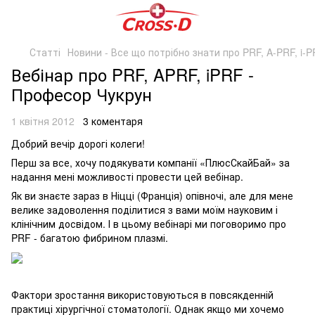
Статті
Новини - Все що потрібно знати про PRF, A-PRF, i-
Вебінар про PRF, APRF, iPRF -
Професор Чукрун
1 квітня 2012
3 коментаря
Добрий вечір дорогі колеги!
Перш за все, хочу подякувати компанії «ПлюсСкайБай» за
надання мені можливості провести цей вебінар.
Як ви знаєте зараз в Ніцці (Франція) опівночі, але для мене
велике задоволення поділитися з вами моїм науковим і
клінічним досвідом. І в цьому вебінарі ми поговоримо про
PRF - багатою фибрином плазмі.
Фактори зростання використовуються в повсякденній
практиці хірургічної стоматології. Однак якщо ми хочемо