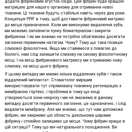
додати фібриновий згусток сюди. Цей фібрин буде кращою
матрицею для нашого організму для отримання нової
тканини. Ці тканини будуть стабільні навіть через два роки.
Концепція PRF в тому, щоб доставити фібриновий матрикс
до місця призначення. Коли ми виконуємо видалення зуба,
ми можемо заповнити лунку біоматеріалом і закрити
фибрином. І як ми знаємо не потрібно обов'язково досягати
загоєння первинним натягом. Чому? Тому що така позиція
слизової фізіологічна. Якщо ми ставимося з повагою до
біології, нам слід залишити слизову на своєму фізіологічному
місці. І на місці фибринового матриксу ми отримаємо нову
слизову, на місці цього фібрину.
У цьому випадку ми маємо кілька віддалених зубів і також
віддалений імплантат. Стоматолог вирішив
використовувати тут спрямовану тканинну регенерацію з
мембраною гортекс, і проблема в тому що іноді
утворюються зони некрозу і ми не зможемо в даному
випадку досягти первинного загоєння, це однозначно, і слід
видалити мембрану. Але ми знаємо, що тут нам допоможе
фібрин, ми закриємо цю область декількома шарами
фібрину і спокійно залишимо це місце. Чому фібрин краще в
цій ситуації? Тому що він натурального походження. Ви