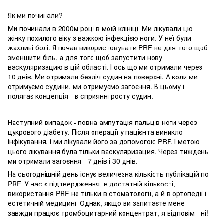
Як ми починали?
Ми починали в 2000м році в моїй клініці. Ми лікували цю
жінку похилого віку з важкою інфекцією ноги. У неї були
жахливі болі. Я почав використовувати PRF не для того щоб
зменшити біль, а для того щоб запустити нову
васкуляризацию в цій області. І ось що ми отримали через
10 днів. Ми отримали безліч судин на поверхні. А коли ми
отримуємо судини, ми отримуємо загоєння. В цьому і
полягає концепція - в сприянні росту судин.
Наступний випадок - повна ампутація пальців ноги через
цукрового діабету. Після операції у пацієнта виникло
інфікування, і ми лікували його за допомогою PRF. І метою
цього лікування була тільки васкуляризация. Через тиждень
ми отримали загоєння - 7 днів і 30 днів.
На сьогоднішній день існує величезна кількість публікацій по
PRF. У нас є підтвердження, в достатній кількості,
використання PRF не тільки в стоматології, а й в ортопедії і
естетичній медицині. Однак, якщо ви запитаєте мене
завжди працює тромбоцитарний концентрат, я відповім - ні!