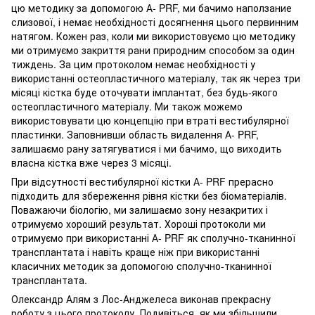
цю методику за допомогою А- PRF, ми бачимо наползание
слизової, і немає необхідності досягнення цього первинним
натягом. Кожен раз, коли ми використовуємо цю методику
ми отримуємо закриття рани природним способом за один
тиждень. За цим протоколом немає необхідності у
використанні остеопластичного матеріалу, так як через три
місяці кістка буде оточувати імплантат, без будь-якого
остеопластичного матеріалу. Ми також можемо
використовувати цю концепцію при втраті вестибулярної
пластинки. Заповнивши область видалення А- PRF,
залишаємо рану затягуватися і ми бачимо, що виходить
власна кістка вже через 3 місяці.
При відсутності вестибулярної кістки А- PRF прерасно
підходить для збереження рівня кістки без біоматеріалів.
Поважаючи біологію, ми залишаємо зону незакритих і
отримуємо хороший результат. Хороші протоколи ми
отримуємо при використанні А- PRF як сполучно-тканинної
трансплантата і навіть краще ніж при використанні
класичних методик за допомогою сполучно-тканинної
трансплантата.
Олександр Алям з Лос-Анджелеса виконав прекрасну
роботу з цього протоколу. Подивіться, як ми збільшили