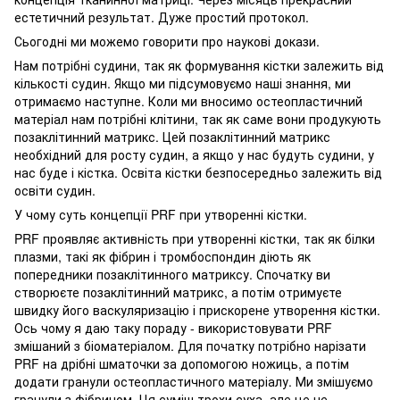
естетичний результат. Дуже простий протокол.
Сьогодні ми можемо говорити про наукові докази.
Нам потрібні судини, так як формування кістки залежить від
кількості судин. Якщо ми підсумовуємо наші знання, ми
отримаємо наступне. Коли ми вносимо остеопластичний
матеріал нам потрібні клітини, так як саме вони продукують
позаклітинний матрикс. Цей позаклітинний матрикс
необхідний для росту судин, а якщо у нас будуть судини, у
нас буде і кістка. Освіта кістки безпосередньо залежить від
освіти судин.
У чому суть концепції PRF при утворенні кістки.
PRF проявляє активність при утворенні кістки, так як білки
плазми, такі як фібрин і тромбоспондин діють як
попередники позаклітинного матриксу. Спочатку ви
створюєте позаклітинний матрикс, а потім отримуєте
швидку його васкуляризацію і прискорене утворення кістки.
Ось чому я даю таку пораду - використовувати PRF
змішаний з біоматеріалом. Для початку потрібно нарізати
PRF на дрібні шматочки за допомогою ножиць, а потім
додати гранули остеопластичного матеріалу. Ми змішуємо
гранули з фібрином. Ця суміш трохи суха, але це не