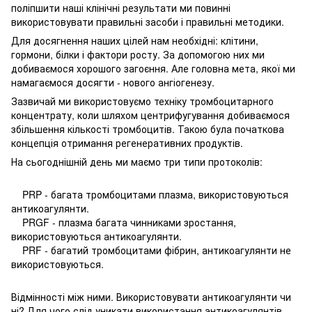
поліпшити наші клінічні результати ми повинні
використовувати правильні засоби і правильні методики.
Для досягнення наших цілей нам необхідні: клітини,
гормони, білки і фактори росту. За допомогою них ми
добиваємося хорошого загоєння. Але головна мета, якої ми
намагаємося досягти - нового ангіогенезу.
Зазвичай ми використовуємо техніку тромбоцитарного
концентрату, коли шляхом центрифугування добиваємося
збільшення кількості тромбоцитів. Такою була початкова
концепція отримання регенеративних продуктів.
На сьогоднішній день ми маємо три типи протоколів:
PRP - багата тромбоцитами плазма, використовуються
антикоагулянти.
PRGF - плазма багата чинниками зростання,
використовуються антикоагулянти.
PRF - багатий тромбоцитами фібрин, антикоагулянти не
використовуються.
Відмінності між ними. Використовувати антикоагулянти чи
ні? Для чого слід уникати використання антикоагулянтів.