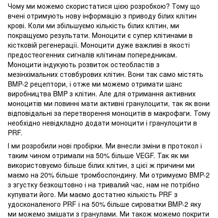
Чому ми можемо скористатися цією розробкою? Тому що
вчені отримують нову інформацію з приводу білих клітин
крові. Коли ми збільшуємо кількість білих клітин, ми
покращуємо результати. Моноцити є супер клітинами в
кістковій регенерації. Моноцити дуже важливі в якості
предостеогенних сигналів клітинам попередникам.
Моноцити індукують розвиток остеобластів з
мезінхімальних стовбурових клітин. Вони так само містять
BMP-2 рецептори, і отже ми можемо отримати шанс
виробництва BMP з клітин. Але для отримання активних
моноцитів ми повинні мати активні гранулоцити, так як вони
відповідальні за перетворення моноцитів в макрофаги. Тому
необхідно невідкладно додати моноцити і гранулоцити в
PRF.
І ми розробили нові пробірки. Ми внесли зміни в протокол і
таким чином отримали на 50% більше VEGF. Так як ми
використовуємо більше білих клітин, з цієї ж причини ми
маємо на 20% більше тромбоспондину. Ми отримуємо BMP-2
з згустку безкоштовно і на тривалий час, нам не потрібно
купувати його. Ми маємо достатню кількість PRF з
удосконаленого PRF і на 50% більше сироватки BMP-2 яку
ми можемо змішати з гранулами. Ми також можемо покрити