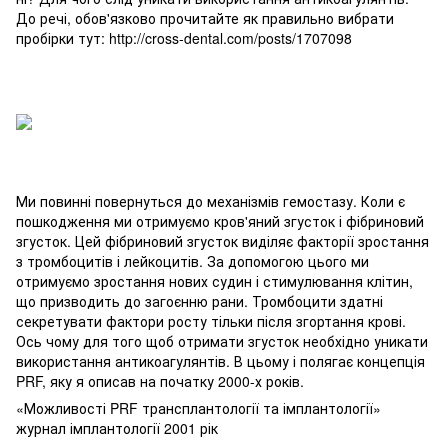
До речі, обов'язково прочитайте як правильно вибрати
пробірки тут: http://cross-dental.com/posts/1707098
Ми повинні повернуться до механізмів гемостазу. Коли є
пошкодження ми отримуємо кров'яний згусток і фібриновий
згусток. Цей фібриновий згусток виділяє факторії зростання
з тромбоцитів і лейкоцитів. За допомогою цього ми
отримуємо зростання нових судин і стимулювання клітин,
що призводить до загоєнню рани. Тромбоцити здатні
секретувати фактори росту тільки після згортання крові.
Ось чому для того щоб отримати згусток необхідно уникати
використання антикоагулянтів. В цьому і полягає концепція
PRF, яку я описав на початку 2000-х років.
«Можливості PRF трансплантології та імплантології»
журнал імплантології 2001 рік