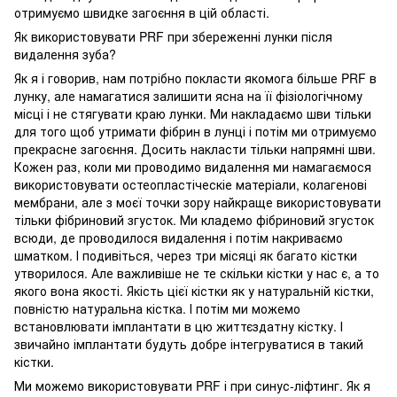
отримуємо швидке загоєння в цій області.
Як використовувати PRF при збереженні лунки після
видалення зуба?
Як я і говорив, нам потрібно покласти якомога більше PRF в
лунку, але намагатися залишити ясна на її фізіологічному
місці і не стягувати краю лунки. Ми накладаємо шви тільки
для того щоб утримати фібрин в лунці і потім ми отримуємо
прекрасне загоєння. Досить накласти тільки напрямні шви.
Кожен раз, коли ми проводимо видалення ми намагаємося
використовувати остеопластіческіе матеріали, колагенові
мембрани, але з моєї точки зору найкраще використовувати
тільки фібриновий згусток. Ми кладемо фібриновий згусток
всюди, де проводилося видалення і потім накриваємо
шматком. І подивіться, через три місяці як багато кістки
утворилося. Але важливіше не те скільки кістки у нас є, а то
якого вона якості. Якість цієї кістки як у натуральній кістки,
повністю натуральна кістка. І потім ми можемо
встановлювати імплантати в цю життєздатну кістку. І
звичайно імплантати будуть добре інтегруватися в такий
кістки.
Ми можемо використовувати PRF і при синус-ліфтинг. Як я