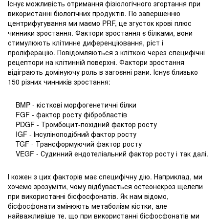
Існує можливість отримання фізіологічного згортання при
використанні біологічних продуктів. По завершенню
центрифугування ми маємо PRF, це згусток крові плюс
чинники зростання. Фактори зростання є білками, вони
стимулюють клітинне диференціювання, ріст і
проліферацію. Повідомляються з кліткою через специфічні
рецептори на клітинній поверхні. Фактори зростання
відіграють домінуючу роль в загоєнні рани. Існує близько
150 різних чинників зростання:
BMP - кісткові морфогенетичні білки
FGF - фактор росту фібробластів
PDGF - Тромбоцит-похідний фактор росту
IGF - Інсуліноподібний фактор росту
TGF - Трансформуючий фактор росту
VEGF - Судинний ендотеліальний фактор росту і так далі.
І кожен з цих факторів має специфічну дію. Наприклад, ми
хочемо зрозуміти, чому відбувається остеонекроз щелепи
при використанні бісфосфонатів. Як нам відомо,
бісфосфонати змінюють метаболізм кістки, але
найважливіше те, що при використанні бісфосфонатів ми