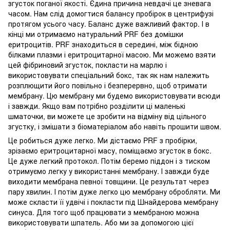
згусток поганої якості. Єдина причина невдачі це зневага
часом. Нам слід домогтися балансу пробірок в центрифузі
протягом усього часу. Баланс дуже важливий фактор. І в
кінці ми отримаємо натуральний PRF без домішки
еритроцитів. PRF знаходиться в середині, між бідною
білками плазми і еритроцитарної масою. Ми можемо взяти
цей фібриновий згусток, покласти на марлю і
використовувати спеціальний бокс, так як нам належить
розплющити його повільно і безперервно, щоб отримати
мембрану. Цю мембрану ми будемо використовувати всюди
і завжди. Якщо вам потрібно розділити ці маленькі
шматочки, ви можете це зробити на відміну від цільного
згустку, і змішати з біоматеріалом або навіть прошити швом.
Це робиться дуже легко. Ми дістаємо PRF з пробірки,
зрізаємо еритроцитарної масу, поміщаємо згусток в бокс.
Це дуже легкий протокол. Потім беремо піддон і з тиском
отримуємо легку у використанні мембрану. І завжди буде
виходити мембрана певної товщини. Це результат через
пару хвилин. І потім дуже легко цю мембрану обробляти. Ми
може скласти її удвічі і покласти під Шнайдерова мембрану
синуса. Для того щоб працювати з мембраною можна
використовувати шпатель. Або ми за допомогою цієї