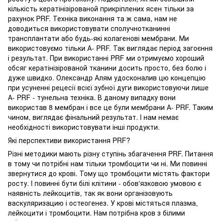
кількість кератінізірованой прикріплених ясен тільки за
рахунок PRF. Техніка виконання та ж сама, нам не
доводиться використовувати сполучнотканинні
трансплантати або будь-які колагенові мембрани. Ми
використовуємо тільки А- PRF. Так виглядає період загоєння
і результат. При використанні PRF ми отримуємо хороший
обсяг кератінізірованой тканини досить просто, без болю і
дуже швидко. Олександр Алям удосконалив цю концепцію
при усуненні рецесії всієї зубної дуги використовуючи лише
А- PRF - тунельна техніка. В даному випадку вони
використав 8 мембран і все це були мембрани А- PRF. Таким
чином, виглядає фінальний результат. І нам немає
необхідності використовувати інші продукти.
Які перспективи використання PRF?
Різні методики мають різну ступінь збагачення PRF. Питання
в тому чи потрібні нам тільки тромбоцити чи ні. Ми повинні
звернутися до крові. Тому що тромбоцити містять фактори
росту. І повинні бути білі клітини - обов'язковою умовою є
наявність лейкоцитів, так як вони організовують
васкуляризацию і остеогенез. У крові містяться плазма,
лейкоцити і тромбоцити. Нам потрібна кров з білими