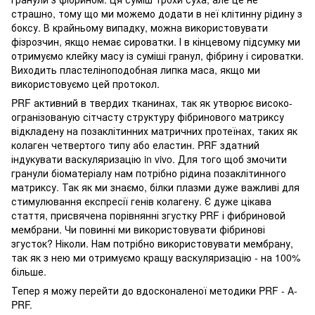
страшно, тому що ми можемо додати в неї клітинну рідину з
боксу. В крайньому випадку, можна використовувати
фізрозчин, якщо немає сироватки. І в кінцевому підсумку ми
отримуємо клейку масу із суміші гранул, фібрину і сироватки.
Виходить пластеліноподобная липка маса, якщо ми
використовуємо цей протокол.
PRF активний в твердих тканинах, так як утворює високо-
огранізованую сітчасту структуру фібринового матриксу
відкладену на позаклітинних матричних протеїнах, таких як
колаген четвертого типу або еластин. PRF здатний
індукувати васкуляризацію in vivo. Для того щоб змочити
гранули біоматеріалу нам потрібно рідина позаклітинного
матриксу. Так як ми знаємо, білки плазми дуже важливі для
стимулювання експресії генів колагену. Є дуже цікава
стаття, присвячена порівнянні згустку PRF і фибриновой
мембрани. Чи повинні ми використовувати фібринові
згусток? Ніколи. Нам потрібно використовувати мембрану,
так як з нею ми отримуємо кращу васкуляризацію - на 100%
більше.
Тепер я можу перейти до вдосконаленої методики PRF - А-
PRF.