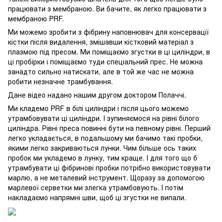
працювати з мембраною. Ви бачите, як легко працювати з
мембраною PRF.
Ми можемо зробити з фібрину наповнювач для консервації
кістки після видалення, змішавши кістковий матеріал з
плазмою під пресом. Ми поміщаємо згустки в ці циліндри, в
ці пробірки і поміщаємо туди спеціальний прес. Не можна
занадто сильно натискати, але в той же час не можна
робити незначне трамбування.
Дане відео надано нашим другом доктором Полаччі.
Ми кладемо PRF в білі циліндри і після цього можемо
утрамбовувати ці циліндри. І зупиняємося на рівні білого
циліндра. Рівні преса повинні бути на певному рівні. Перший
легко укладається, в подальшому ми бачимо такі пробки,
якими легко закриваються лунки. Чим більше ось таких
пробок ми укладемо в лунку, тим краще. І для того що б
утрамбувати ці фібринові пробки потрібно використовувати
марлю, а не металевий інструмент. Щоразу за допомогою
марлевої серветки ми злегка утрамбовують. І потім
накладаємо напрямні шви, щоб ці згустки не випали.