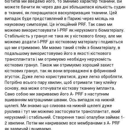
біотипів ми введемо його, то змінимо характер тканини. Ви
можете бачити як через два дні збільшилася кількість судин
в тканині, як покращилася васкуляризация тканини. Цей
випадок буде представлений в Парижі через місяць на
науковому симпозіумі. Це ін'єкційний PRF. Так само ми
можемо використовувати I-PRF як нерухомого біоматеріалу.
Стабільність у гранул не така як у кісткового блоку, але ми
можемо додати I-PRF до кістковому матеріалу і подивіться
що ми отримаємо. Ми маємо такий стейк з біоматеріалу, в
подальшому використовуємо його в якості кісткового
трансплантата і ми отримуємо необхідну нерухомість
кісткових гранул. Також ми отримуємо хороший захист
кісткових гранул, так як вони впроваджені в фібриновий
згусток. Дуже легко користуватися, дуже легко обробляти.
Потрібно всього пару хвилин, щоб отримати таку клейку
основу, яка може оточувати кісткову тканину імпланта.
Само собою ми закриваємо його А- PRF з наступним
зшиванням матрацними швами. Ось випадок на нижній
щелепі. Ми знаємо що слизова на нижній щелепі дуже
рухлива і тут ми можемо застосувати трансплантат, який
нерухомий і стабільний. Створення такої опалубки займає 1-
2 хвилини. Потім ми накриваємо все мембранами з А- PRF
як зазвичай і вшиваємо.