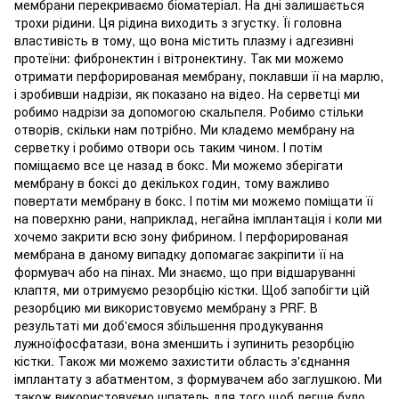
мембрани перекриваємо біоматеріал. На дні залишається
трохи рідини. Ця рідина виходить з згустку. Її головна
властивість в тому, що вона містить плазму і адгезивні
протеїни: фибронектин і вітронектину. Так ми можемо
отримати перфорированая мембрану, поклавши її на марлю,
і зробивши надрізи, як показано на відео. На серветці ми
робимо надрізи за допомогою скальпеля. Робимо стільки
отворів, скільки нам потрібно. Ми кладемо мембрану на
серветку і робимо отвори ось таким чином. І потім
поміщаємо все це назад в бокс. Ми можемо зберігати
мембрану в боксі до декількох годин, тому важливо
повертати мембрану в бокс. І потім ми можемо поміщати її
на поверхню рани, наприклад, негайна імплантація і коли ми
хочемо закрити всю зону фибрином. І перфорированая
мембрана в даному випадку допомагає закріпити її на
формувач або на пінах. Ми знаємо, що при відшаруванні
клаптя, ми отримуємо резорбцію кістки. Щоб запобігти цій
резорбцию ми використовуємо мембрану з PRF. В
результаті ми доб'ємося збільшення продукування
лужноїфосфатази, вона зменшить і зупинить резорбцію
кістки. Також ми можемо захистити область з'єднання
імплантату з абатментом, з формувачем або заглушкою. Ми
також використовуємо шпатель для того щоб легше було