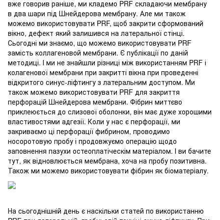
вже говорив раніше, ми кладемо PRF складаючи мембрану
в два шари під Шнейдерова мембрану. Але ми також
можемо використовувати PRF, щоб закрити сформований
вікно, дефект який залишився на латеральної стінці.
Сьогодні ми знаємо, що можемо використовувати PRF
замість коллагеновой мембрани. Є публікації по даній
методиці. І ми не знайшли різниці між використанням PRF і
колагенової мембрани при закритті вікна при проведенні
відкритого синус-ліфтингу з латеральним доступом. Ми
також можемо використовувати PRF для закриття
перфорацій Шнейдерова мембрани. Фібрин миттєво
приклеюється до слизової оболонки, він має дуже хорошими
властивостями адгезії. Коли у нас є перфорації, ми
закриваємо ці перфорації фибрином, проводимо
носоротовую пробу і продовжуємо операцію щодо
заповнення пазухи остеоплатіческім матеріалом. І ви бачите
тут, як відновлюється мембрана, хоча на пробу позитивна.
Також ми можемо використовувати фібрин як біоматеріалу.
На сьогоднішній день є наскільки статей по використанню