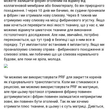
можете залишити фібрин оголеним на відміну від
коллагеновой мембрани або біоматеріалу, бо він природного
походження. І через 10 днів ми бачимо, як судини проникали
в фібрин і ми отримали нову слизову. Через 8 тижнів ми
отримуємо нову слизову на місці фибринового згустку. Якщо
вам хочеться перевірити якої якості тканину, що у нас є, ми
можемо відкинути шматочок тканини для виконання
гістологічного дослідження. Але нам, звичайно, потрібно
переконається, що тут граф в безпеці і що з ним все в
порядку. Тут имплантолог встановив 4 імплантату. Якщо ми
проаналізуємо слизову справа - фибринового походження зі
слизової зліва, ми побачимо що це слизова нормального
будови, але поки не зріла, молода.
Чи можемо ми використовувати PRF для закриття коренів
як з'єднувального трансплантата. Коли ми стикаємося з
рецесією, ми можемо використовувати PRF як матрицю,
але при цьому протокол отримання фібрину повинен
дотримуватися і фібрин повинен залишатися неприкритим
зовні, він повинен бути оголений. Так як ми хочемо
отримати плюс тканини, в цьому і є суть матриці. Дивіться,