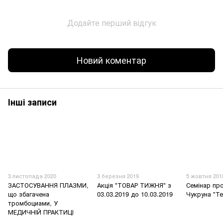
Додайте перший відгук
Новий коментар
Інші записи
3 листопада 2020
3 березня 2019
5 жовтня 201
ЗАСТОСУВАННЯ ПЛАЗМИ,
Акція "ТОВАР ТИЖНЯ" з
Семінар пр
що збагачена
03.03.2019 до 10.03.2019
Чукруна "Те
тромбоциами, У
МЕДИЧНІЙ ПРАКТИЦІ