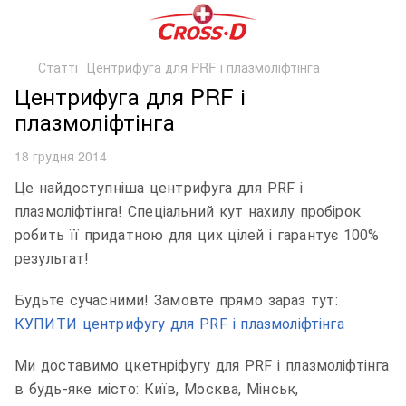
Статті
Центрифуга для PRF і плазмоліфтінга
Центрифуга для PRF і
плазмоліфтінга
18 грудня 2014
Це найдоступніша центрифуга для PRF і
плазмоліфтінга! Спеціальний кут нахилу пробірок
робить її придатною для цих цілей і гарантує 100%
результат!
Будьте сучасними! Замовте прямо зараз тут:
КУПИТИ центрифугу для PRF і плазмоліфтінга
Ми доставимо цкетнріфугу для PRF і плазмоліфтінга
в будь-яке місто: Київ, Москва, Мінськ,