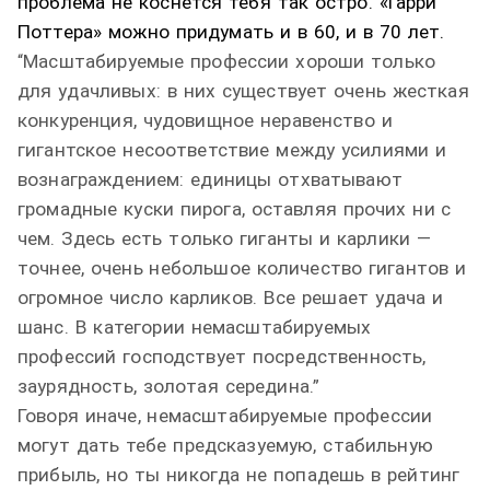
проблема не коснется тебя так остро. «Гарри
Поттера» можно придумать и в 60, и в 70 лет.
Масштабируемые профессии хороши только
“
для удачливых: в них существует очень жесткая
конкуренция, чудовищное неравенство и
гигантское несоответствие между усилиями и
вознаграждением: единицы отхватывают
громадные куски пирога, оставляя прочих ни с
чем. Здесь есть только гиганты и карлики —
точнее, очень небольшое количество гигантов и
огромное число карликов. Все решает удача и
шанс. В категории немасштабируемых
профессий господствует посредственность,
заурядность, золотая середина.”
Говоря иначе, немасштабируемые профессии
могут дать тебе предсказуемую, стабильную
прибыль, но ты никогда не попадешь в рейтинг